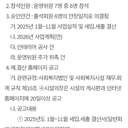
2.
참석인원
:
운영위원
7
명 중
6
명 참석
3.
승인안건
:
출석회원
6
명의 만장일치로 의결됨
가
. 2025
년
1
월
~11
월 사업실적 및 세입
.
세출 결산
나
. 2026
년 사업계획
(
안
)
다
.
인테리어 공사 건
라
.
운영위원 추가 위촉 건
4.
예
.
결산 홈페이지 공고
가
.
관련규정
:
사회복지법인 및 사회복지시설 재무
.
회
계 규칙 제
10
조 ④시설의장은 시설의 게시판과 인터넷
홈페이지에
20
일이상 공고
나
.
공고내용
①
2025
년도
1
월
~11
월 세입
.
세출 결산서
(
일반회