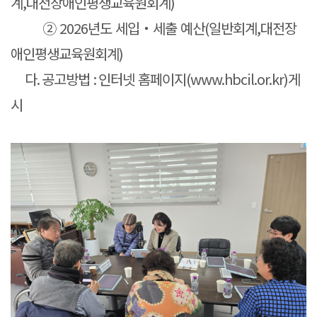
계
,
대전장애인평생교육원회계
)
②
2026
년도 세입・세출 예산
(
일반회계
,
대전장
애인평생교육원회계
)
다
.
공고방법
:
인터넷 홈페이지
(www.hbcil.or.kr)
게
시