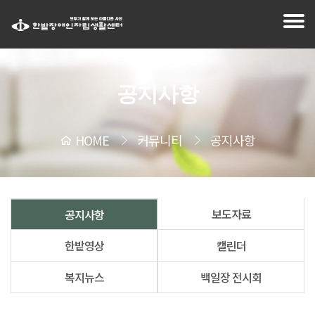
공지사항
HOME
커뮤니티
공지사항
보도자료
공지사항
한밭영상
캘린더
복지뉴스
백일장 전시회