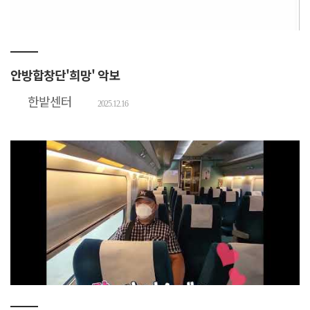
안방합창단'희망' 악보
한밭센터
2025.12.16