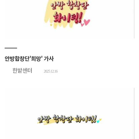
안방합창단'희망' 가사
한밭센터
2025.12.16