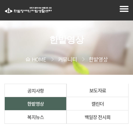
한밭영상
HOME
커뮤니티
한밭영상
보도자료
공지사항
한밭영상
캘린더
복지뉴스
백일장 전시회