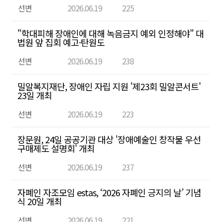
선변
2026.06.19
225
"학대피해 장애인에 대해 녹음금지 예외 인정해야" 대
법원 앞 집회 예고·탄원도
선변
2026.06.19
238
밀알복지재단, 장애인 자립 지원 '제23회 밀알콘서트'
23일 개최
선변
2026.06.19
223
장문원, 24일 공공기관 대상 '장애예술인 창작물 우선
구매제도 설명회' 개최
선변
2026.06.19
237
자폐인 자조모임 estas, ‘2026 자폐인 긍지의 날’ 기념
식 20일 개최
선변
2026.06.19
221