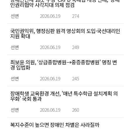
인
인권리협약 사각지대 의제 점검
할
선변
2026.06.19
274
수
있
국민권익위, 행정심판 원격 영상회의 도입·국선대리인
습
지원 확대
니
선변
2026.06.19
249
다.
최보윤 의원, ‘상급종합병원→중증종합병원’ 명칭 변
경 입법화
선변
2026.06.19
245
장애학생 교육환경 개선, '매년 특수학급 설치계획 의
무화' 국회 통과
선변
2026.06.19
260
복지수준이 높으면 장애인 차별은 사라질까