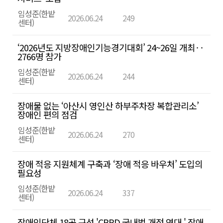
목,
임성준(한밭
2026.06.24
249
작
센터)
성
자,
‘2026년도 지방장애인기능경기대회’ 24~26일 개최‥
2766명 참가
작
임성준(한밭
성
2026.06.24
244
센터)
일,
조
장애물 없는 ‘아산시 영인산 하부주차장 복합관리소’
장애인 편의 점검
회
수
임성준(한밭
2026.06.24
270
센터)
첨
부
장애 적응 지원체계 구축과 ‘장애 적응 바우처’ 도입의
파
필요성
일
임성준(한밭
2026.06.24
337
센터)
을
확
장애인단체 18곳 구성 'CRPD 국내법 개정 연대,' 장애