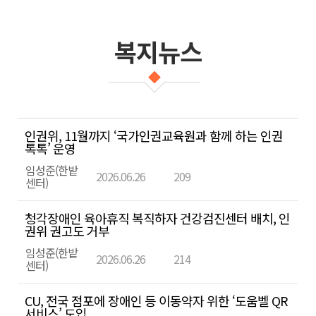
복지뉴스
복
인권위, 11월까지 ‘국가인권교육원과 함께 하는 인권
지
톡톡’ 운영
뉴
임성준(한밭
2026.06.26
209
센터)
스
목
청각장애인 육아휴직 복직하자 건강검진센터 배치, 인
록
권위 권고도 거부
-
임성준(한밭
2026.06.26
214
번
센터)
호,
CU, 전국 점포에 장애인 등 이동약자 위한 ‘도움벨 QR
제
서비스’ 도입