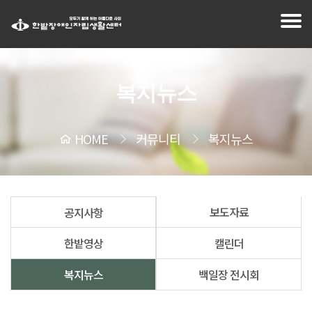
복지뉴스
HOME
커뮤니티
복지뉴스
보도자료
공지사항
한밭영상
캘린더
복지뉴스
백일장 전시회