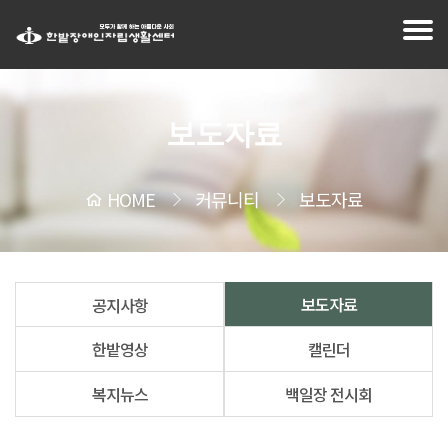
보도자료
HOME
커뮤니티
보도자료
보도자료
공지사항
한밭영상
캘린더
복지뉴스
백일장 전시회