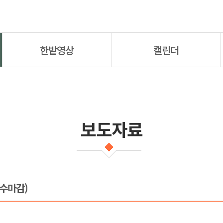
한밭영상
캘린더
보도자료
수마감)