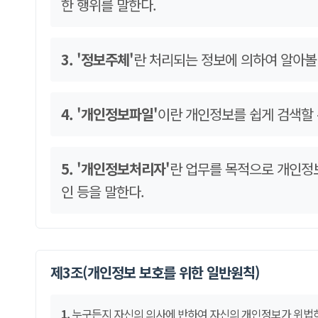
한 행위를 말한다.
3. '정보주체'
란 처리되는 정보에 의하여 알아볼
4. '개인정보파일'
이란 개인정보를 쉽게 검색할
5. '개인정보처리자'
란 업무를 목적으로 개인정보
인 등을 말한다.
제3조(개인정보 보호를 위한 일반원칙)
1.
누구든지 자신의 의사에 반하여 자신의 개인정보가 위법하