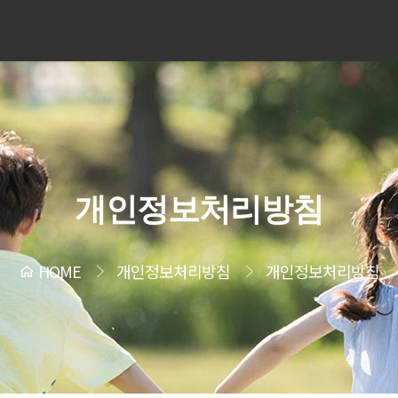
개인정보처리방침
HOME
개인정보처리방침
개인정보처리방침