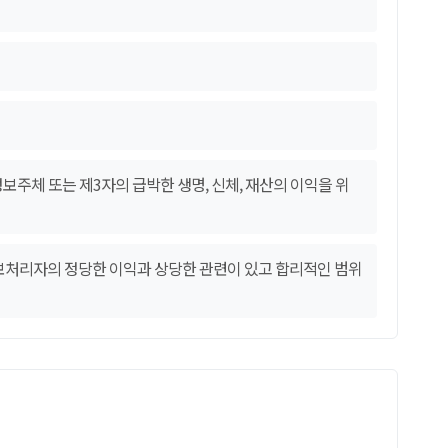
보주체 또는 제3자의 급박한 생명, 신체, 재산의 이익을 위
보처리자의 정당한 이익과 상당한 관련이 있고 합리적인 범위