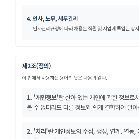
4. 인사, 노무, 세무관리
인사관리규정에 따라 채용된 직원 및 사업에 투입된 강사, 
제2조(정의)
이 법에서 사용하는 용어의 뜻은 다음과 같다.
1. '개인정보'
란 살아 있는 개인에 관한 정보로서
볼 수 없더라도 다른 정보와 쉽게 결합하여 알아
2. '처리'
란 개인정보의 수집, 생성, 연계, 연동, 기