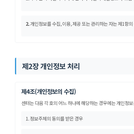
2.
개인정보를 수집, 이용, 제공 또는 관리하는 자는 제1항
제2장 개인정보 처리
제4조(개인정보의 수집)
센터는 다음 각 호의 어느 하나에 해당하는 경우에는 개인정보를
1. 정보주체의 동의를 받은 경우