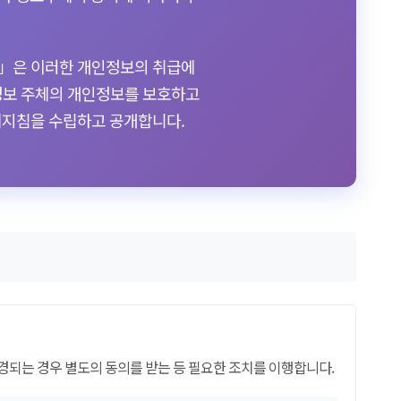
」은 이러한 개인정보의 취급에
인정보 주체의 개인정보를 보호하고
리지침을 수립하고 공개합니다.
경되는 경우 별도의 동의를 받는 등 필요한 조치를 이행합니다.