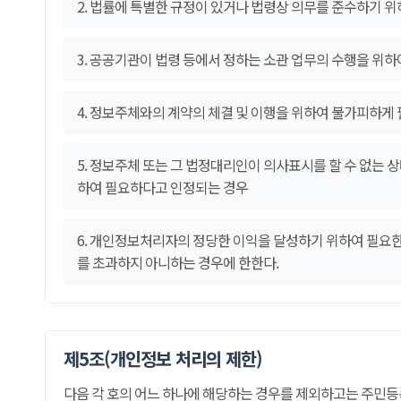
2. 법률에 특별한 규정이 있거나 법령상 의무를 준수하기 
3. 공공기관이 법령 등에서 정하는 소관 업무의 수행을 위
4. 정보주체와의 계약의 체결 및 이행을 위하여 불가피하게
5. 정보주체 또는 그 법정대리인이 의사표시를 할 수 없는 
하여 필요하다고 인정되는 경우
6. 개인정보처리자의 정당한 이익을 달성하기 위하여 필요
를 초과하지 아니하는 경우에 한한다.
제5조(개인정보 처리의 제한)
다음 각 호의 어느 하나에 해당하는 경우를 제외하고는 주민등