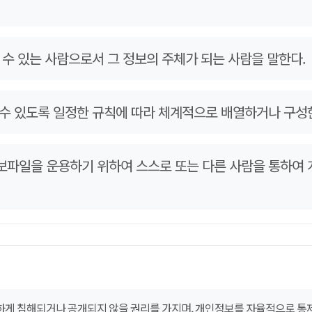
 수 있는 사람으로서 그 정보의 주체가 되는 사람을 말한다.
 수 있도록 일정한 규칙에 따라 체계적으로 배열하거나 구성
파일을 운용하기 위하여 스스로 또는 다른 사람을 통하여 개
게 침해되거나 공개되지 않을 권리를 가지며, 개인정보를 자율적으로 통제