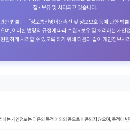
집 • 보유 및 처리되고 있습니다.
관한 법률」 「정보통신망이용촉진 및 정보보호 등에 관한 법률
으며, 이러한 법령의 규정에 따라 수집 • 보유 및 처리하는 개
 원활하게 처리할 수 있도록 하기 위해 다음과 같이 개인정보처
하는 개인정보는 다음의 목적 이외의 용도로 이용되지 않으며, 목적이 변