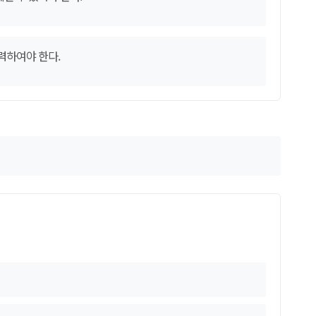
력하여야 한다.