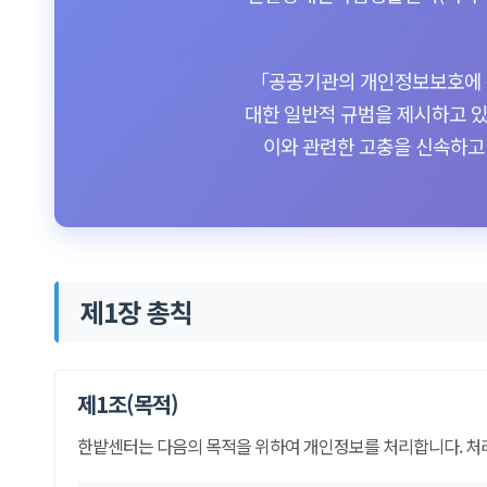
「공공기관의 개인정보보호에 
대한 일반적 규범을 제시하고 있
이와 관련한 고충을 신속하고
제1장 총칙
제1조(목적)
한밭센터는 다음의 목적을 위하여 개인정보를 처리합니다. 처리