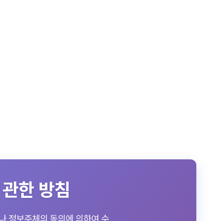
관한 방침
나 정보주체의 동의에 의하여 수