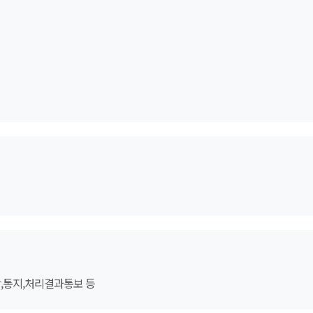
,통지,처리결과통보 등