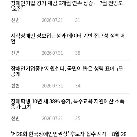
장애인기업 경기 체감 6개월 연속 상승‥ 7월 전망도
인
‘호전’
할
선변
2026.07.31
31
수
있
시각장애인 정보접근성과 데이터 기반 접근성 정책 제
습
언
니
선변
2026.07.31
38
다.
장애인기업종합지원센터, 국민이 뽑은 청렴 표어 7편
공개
선변
2026.07.31
34
장애학생 10년 새 38% 증가, 특수교육 지원예산 소폭
증가 그쳐
선변
2026.07.31
35
‘제28회 한국장애인인권상’ 후보자 접수 시작‥8월 28