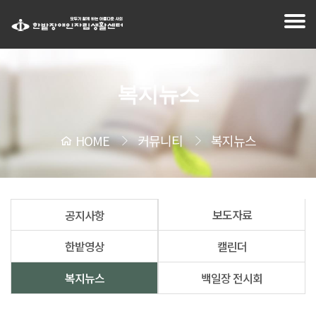
복지뉴스
HOME
커뮤니티
복지뉴스
보도자료
공지사항
한밭영상
캘린더
복지뉴스
백일장 전시회