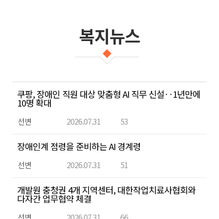
복지뉴스
복
쿠팡, 장애인 직원 대상 맞춤형 AI 직무 신설‥1년만에
지
10명 확대
뉴
선변
2026.07.31
53
스
목
장애인계 점령을 준비하는 AI 경계령
록
선변
2026.07.31
51
-
번
개발원 충청권 4개 지역센터, 대한작업치료사협회와
호,
다자간 업무협약 체결
제
선변
2026.07.31
66