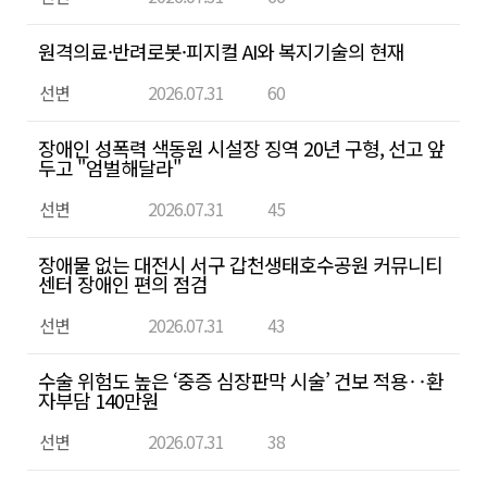
목,
작
원격의료·반려로봇·피지컬 AI와 복지기술의 현재
성
선변
2026.07.31
60
자,
작
장애인 성폭력 색동원 시설장 징역 20년 구형, 선고 앞
성
두고 "엄벌해달라"
일,
선변
2026.07.31
45
조
회
장애물 없는 대전시 서구 갑천생태호수공원 커뮤니티
센터 장애인 편의 점검
수
첨
선변
2026.07.31
43
부
파
수술 위험도 높은 ‘중증 심장판막 시술’ 건보 적용‥환
자부담 140만원
일
을
선변
2026.07.31
38
확