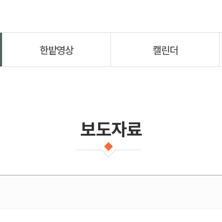
한밭영상
캘린더
보도자료