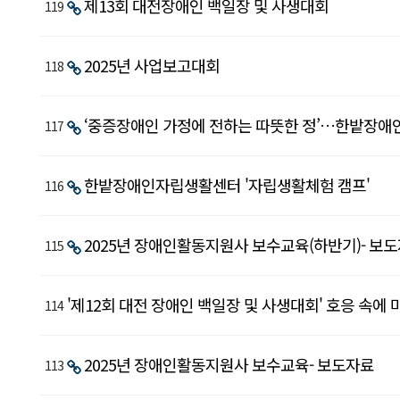
제13회 대전장애인 백일장 및 사생대회
119
도
자
료
2025년 사업보고대회
118
목
록
‘중증장애인 가정에 전하는 따뜻한 정’…한밭장애인
117
-
번
한밭장애인자립생활센터 '자립생활체험 캠프'
호,
116
제
목,
2025년 장애인활동지원사 보수교육(하반기)- 보
115
작
성
'제12회 대전 장애인 백일장 및 사생대회' 호응 속에
114
자,
작
성
2025년 장애인활동지원사 보수교육- 보도자료
113
일,