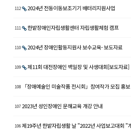
조
2024년 전동이동보조기기 배터리지원사업
112
회
수
한밭장애인자립생활센터 자립생활체험 캠프
첨
111
부
파
2024년 장애인활동지원사 보수교육- 보도자료
110
일
을
제11회 대전장애인 백일장 및 사생대회[보도자료]
109
확
인
할
「장애예술인 미술작품 전시회」참여작가 모집 홍보
108
수
있
2023년 성인장애인 문해교육 개강 안내
107
습
니
제19주년 한밭자립생활 날 "2022년 사업보고대회 "
다.
106