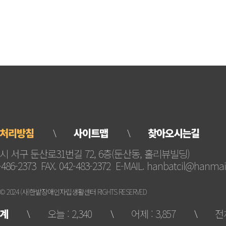
처리방침
사이트맵
찾아오시는길
 서구 둔산로31번길 72, 6층(둔산동, 홀리뷰빌딩)
-486-2373 FAX. 042-483-2372 E-MAIL. hanbatcil@hanmai
 © 2024 (사)한밭장애인자립생활센터 RIGHTS RESERVED
계
오늘 : 2,340
어제 : 3,857
전체